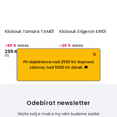
Klobouk Tamarix TAM01
Klobouk Erigeron ERI01
K
4
–50 %
–25 %
599 Kč
399 Kč
U
299 Kč
299 Kč
XS
S
M
Při objednávce nad 2500 Kč doprava
zdarma, nad 5000 Kč dárek. 🚚
Odebírat newsletter
Vložte svůj e-mail a my vám budeme zasílat