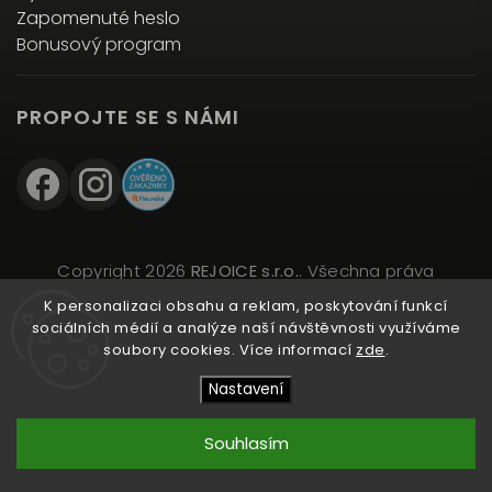
Zapomenuté heslo
Bonusový program
PROPOJTE SE S NÁMI
Copyright 2026
REJOICE s.r.o.
. Všechna práva
vyhrazena.
K personalizaci obsahu a reklam, poskytování funkcí
Upravit nastavení cookies
sociálních médií a analýze naší návštěvnosti využíváme
soubory cookies. Více informací
zde
.
Vytvořil
Shoptet
| Design
Shoptak.cz
Nastavení
Souhlasím