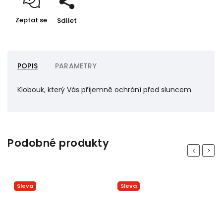
Zeptat se
Sdílet
POPIS
PARAMETRY
Klobouk, který Vás příjemně ochrání před sluncem.
Podobné produkty
Previous
Next
Sleva
Sleva