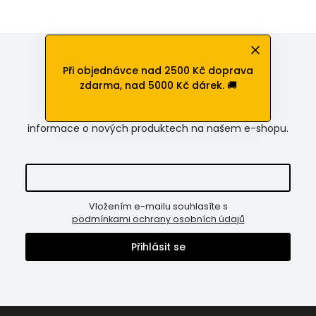
Při objednávce nad 2500 Kč doprava
Odebírat newsletter
zdarma, nad 5000 Kč dárek. 🚚
Vložte svůj e-mail a my vám budeme zasílat
informace o nových produktech na našem e-shopu.
Vložením e-mailu souhlasíte s
podmínkami ochrany osobních údajů
Přihlásit se