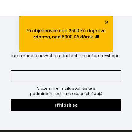
Při objednávce nad 2500 Kč doprava
Odebírat newsletter
zdarma, nad 5000 Kč dárek. 🚚
Vložte svůj e-mail a my vám budeme zasílat
informace o nových produktech na našem e-shopu.
Vložením e-mailu souhlasíte s
podmínkami ochrany osobních údajů
Přihlásit se