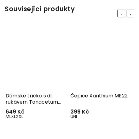
Související produkty
Previous
Next
Dámské tričko s dl.
Čepice Xanthium ME22
D
rukávem Tanacetum
L
ME34
649 Kč
399 Kč
2
M
L
XL
XXL
UNI
U