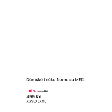
Dámské tričko Nemesia ME12
–16 %
599 Kč
499 Kč
XS
S
L
XL
XXL