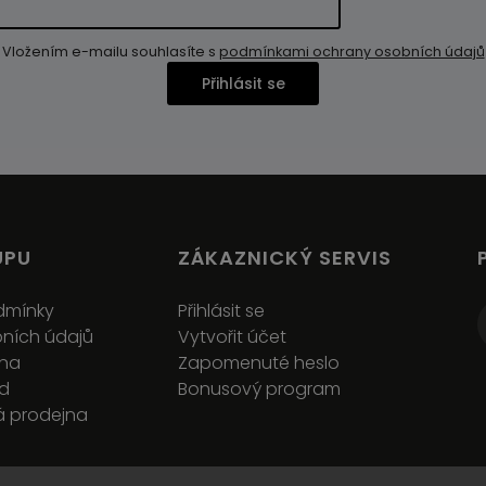
Vložením e-mailu souhlasíte s
podmínkami ochrany osobních údajů
Přihlásit se
UPU
ZÁKAZNICKÝ SERVIS
dmínky
Přihlásit se
ních údajů
Vytvořit účet
ena
Zapomenuté heslo
ád
Bonusový program
 prodejna