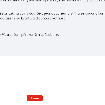
pět do našeho recyklačního systému, kde dostane nový život. Víc
ěsta, tak na volný čas. Díky jednoduchému střihu se snadno kom
důrazem na kvalitu a dlouhou životnost.
0 °C a sušení přirozeným způsobem.
Sleva