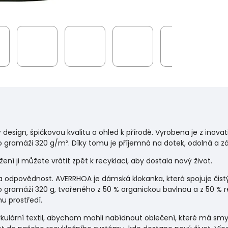
 design, špičkovou kvalitu a ohled k přírodě. Vyrobena je z inov
 gramáži 320 g/m². Díky tomu je příjemná na dotek, odolná a zá
ení ji můžete vrátit zpět k recyklaci, aby dostala nový život.
yl a odpovědnost. AVERRHOA je dámská klokanka, která spojuje čis
 o gramáži 320 g, tvořeného z 50 % organickou bavlnou a z 50 % 
u prostředí.
rkulární textil, abychom mohli nabídnout oblečení, které má smysl