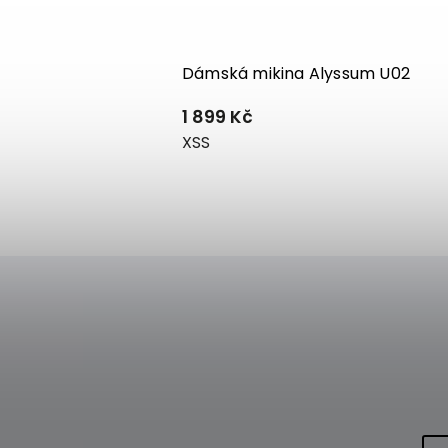
U02
Dámská mikina Alyssum U02
1 899 Kč
XS
S