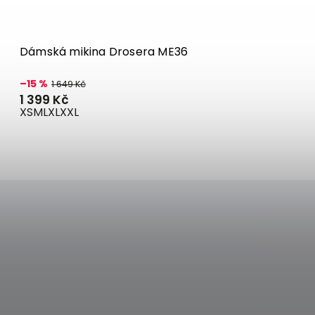
Dámská mikina Drosera ME36
–15 %
1 649 Kč
1 399 Kč
XS
M
L
XL
XXL