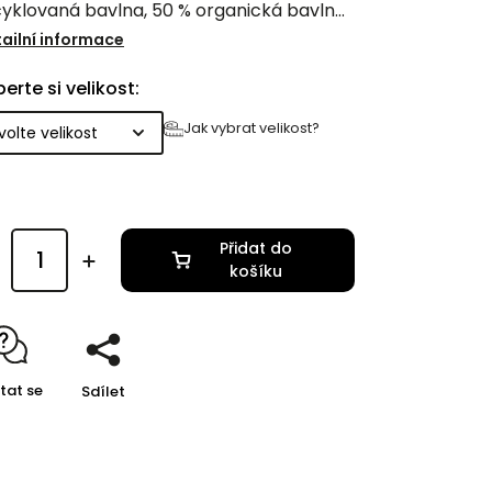
yklovaná bavlna, 50 % organická bavlna)
ramáži 320 g/m². Díky tomu je příjemná
ailní informace
dotek, odolná a zároveň šetrná k
erte si velikost:
otnímu prostředí.
Jak vybrat velikost?
Přidat do
košíku
tat se
Sdílet