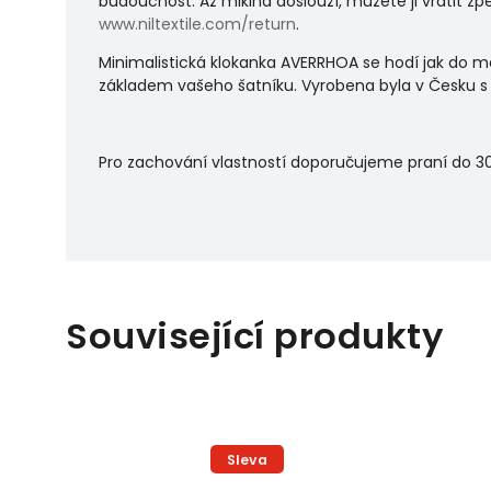
budoucnost. Až mikina doslouží, můžete ji vrátit z
www.niltextile.com/return
.
Minimalistická klokanka AVERRHOA se hodí jak do m
základem vašeho šatníku. Vyrobena byla v Česku s 
Pro zachování vlastností doporučujeme praní do 3
Související produkty
Sleva