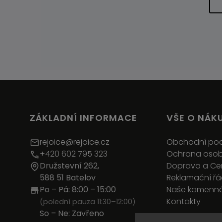
ZÁKLADNÍ INFORMACE
VŠE O NÁK
rejoice@rejoice.cz
Obchodní po
+420 602 795 323
Ochrana osob
Družstevní 262,
Doprava a C
588 51 Batelov
Reklamační ř
Po – Pá: 8:00 – 15:00
Naše kamenná
Kontakty
(polední pauza 11:30–12:00)
So – Ne: Zavřeno