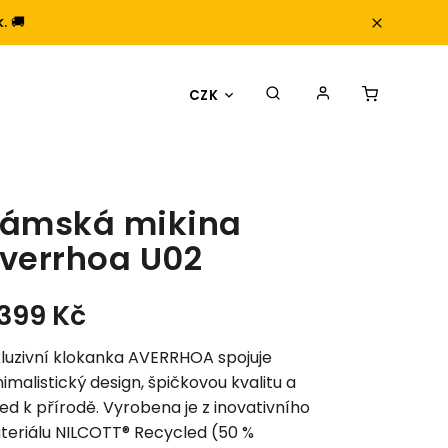
. 🚚
CZK
ámská mikina
verrhoa U02
 399 Kč
luzivní klokanka AVERRHOA spojuje
imalistický design, špičkovou kvalitu a
ed k přírodě. Vyrobena je z inovativního
teriálu NILCOTT® Recycled (50 %