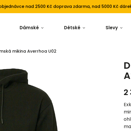
 objednávce nad 2500 Kč doprava zdarma, nad 5000 Kč dárek
Dámské
Dětské
Slevy
mská mikina Averrhoa U02
D
A
2
Exk
min
ohl
ma