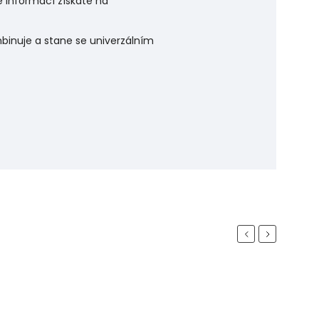
e informací získáte na
binuje a stane se univerzálním
Previous
Next