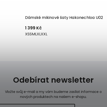
Dámské mikinové šaty Hakonechloa U02
1 399 Kč
XS
S
M
L
XL
XXL
Odebírat newsletter
Vložte svůj e-mail a my vám budeme zasílat informace o
nových produktech na našem e-shopu.