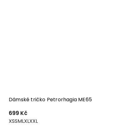
Dámské tričko Petrorhagia ME65
699 Kč
XS
S
M
L
XL
XXL