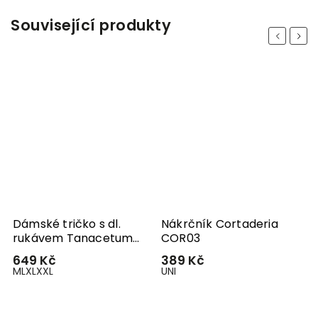
Související produkty
Previous
Next
m
Dámské tričko s dl.
Nákrčník Cortaderia
rukávem Tanacetum
COR03
ME34
649 Kč
389 Kč
M
L
XL
XXL
UNI