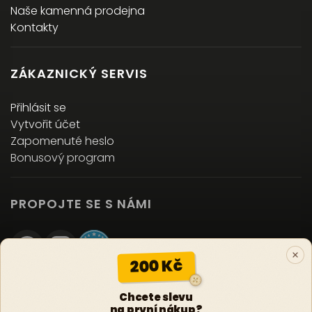
Naše kamenná prodejna
Kontakty
ZÁKAZNICKÝ SERVIS
Přihlásit se
Vytvořit účet
Zapomenuté heslo
Bonusový program
PROPOJTE SE S NÁMI
200 Kč
Chcete slevu
Copyright 2026
REJOICE s.r.o.
. Všechna práva
na první nákup?