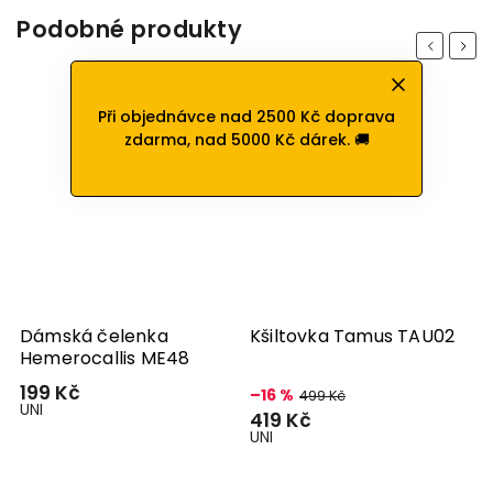
Podobné produkty
Previous
Next
Při objednávce nad 2500 Kč doprava
Sleva
zdarma, nad 5000 Kč dárek. 🚚
Dámská čelenka
Kšiltovka Tamus TAU02
Hemerocallis ME48
199 Kč
–16 %
499 Kč
UNI
419 Kč
UNI