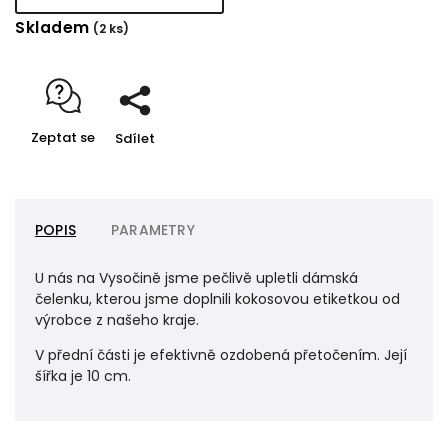
Skladem
(2 ks)
Zeptat se
Sdílet
POPIS
PARAMETRY
U nás na Vysočině jsme pečlivě upletli dámská
čelenku, kterou jsme doplnili kokosovou etiketkou od
výrobce z našeho kraje.
V přední části je efektivně ozdobená přetočením. Její
šířka je 10 cm.