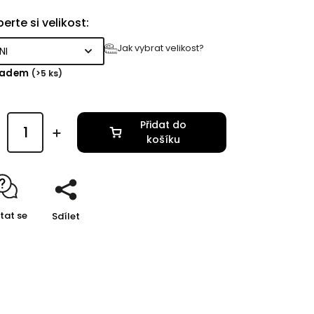
erte si velikost:
Jak vybrat velikost?
ladem
(>5 ks)
Přidat do
košíku
tat se
Sdílet