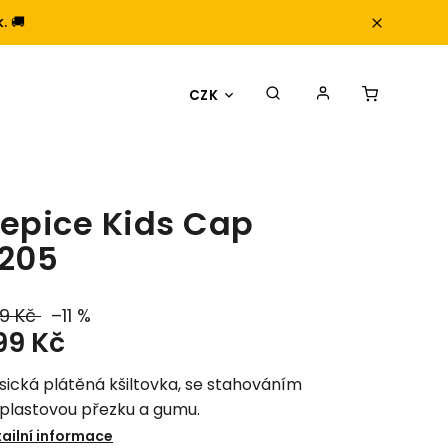
. 🚚
CZK
epice Kids Cap
205
9 Kč
–11 %
99 Kč
sická plátěná kšiltovka, se stahováním
 plastovou přezku a gumu.
ailní informace