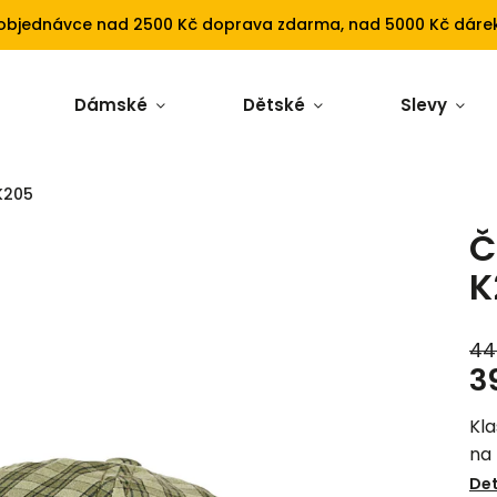
 objednávce nad 2500 Kč doprava zdarma, nad 5000 Kč dárek
Dámské
Dětské
Slevy
K205
Č
K
44
3
Kla
na
Det