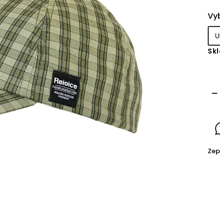
Vyb
Sk
Zep